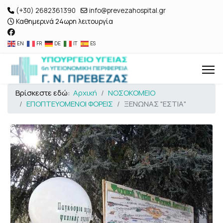
(+30) 2682361390
info@prevezahospital.gr
Καθημερινά 24ωρη λειτουργία
EN
FR
DE
IT
ES
Βρίσκεστε εδώ:
Αρχική
ΝΟΣΟΚΟΜΕΙΟ
ΕΠΟΠΤΕΥΟΜΕΝΟΙ ΦΟΡΕΙΣ
ΞΕΝΩΝΑΣ "ΕΣΤΙΑ"