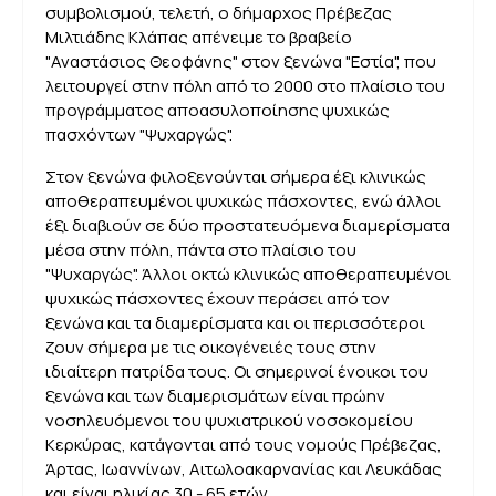
συμβολισμού, τελετή, ο δήμαρχος Πρέβεζας
Μιλτιάδης Κλάπας απένειμε το βραβείο
"Αναστάσιος Θεοφάνης" στον ξενώνα "Εστία", που
λειτουργεί στην πόλη από το 2000 στο πλαίσιο του
προγράμματος αποασυλοποίησης ψυχικώς
πασχόντων "Ψυχαργώς".
Στον ξενώνα φιλοξενούνται σήμερα έξι κλινικώς
αποθεραπευμένοι ψυχικώς πάσχοντες, ενώ άλλοι
έξι διαβιούν σε δύο προστατευόμενα διαμερίσματα
μέσα στην πόλη, πάντα στο πλαίσιο του
"Ψυχαργώς". Άλλοι οκτώ κλινικώς αποθεραπευμένοι
ψυχικώς πάσχοντες έχουν περάσει από τον
ξενώνα και τα διαμερίσματα και οι περισσότεροι
ζουν σήμερα με τις οικογένειές τους στην
ιδιαίτερη πατρίδα τους. Οι σημερινοί ένοικοι του
ξενώνα και των διαμερισμάτων είναι πρώην
νοσηλευόμενοι του ψυχιατρικού νοσοκομείου
Κερκύρας, κατάγονται από τους νομούς Πρέβεζας,
Άρτας, Ιωαννίνων, Αιτωλοακαρνανίας και Λευκάδας
και είναι ηλικίας 30 - 65 ετών.