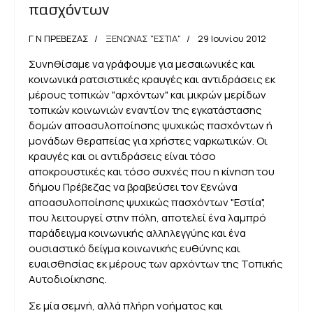
πασχόντων
Γ Ν ΠΡΕΒΕΖΑΣ
ΞΕΝΩΝΑΣ "ΕΣΤΙΑ"
29 Ιουνίου 2012
Συνηθίσαμε να γράφουμε για μεσαιωνικές και
κοινωνικά ρατσιστικές κραυγές και αντιδράσεις εκ
μέρους τοπικών "αρχόντων" και μικρών μερίδων
τοπικών κοινωνιών εναντίον της εγκατάστασης
δομών αποασυλοποίησης ψυχικώς πασχόντων ή
μονάδων θεραπείας για χρήστες ναρκωτικών. Οι
κραυγές και οι αντιδράσεις είναι τόσο
αποκρουστικές και τόσο συχνές που η κίνηση του
δήμου Πρέβεζας να βραβεύσει τον ξενώνα
αποασυλοποίησης ψυχικώς πασχόντων "Εστία",
που λειτουργεί στην πόλη, αποτελεί ένα λαμπρό
παράδειγμα κοινωνικής αλληλεγγύης και ένα
ουσιαστικό δείγμα κοινωνικής ευθύνης και
ευαισθησίας εκ μέρους των αρχόντων της Τοπικής
Αυτοδιοίκησης.
Σε μία σεμνή, αλλά πλήρη νοήματος και