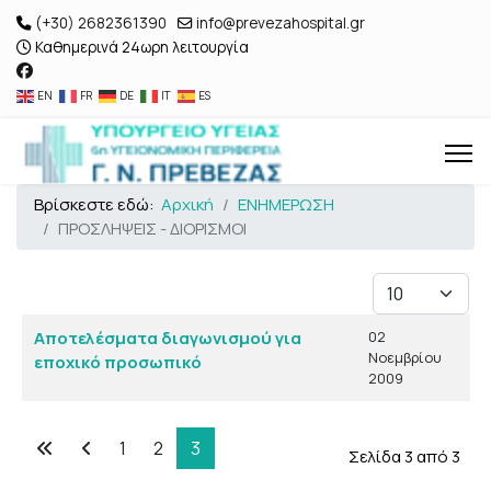
(+30) 2682361390
info@prevezahospital.gr
Καθημερινά 24ωρη λειτουργία
EN
FR
DE
IT
ES
Βρίσκεστε εδώ:
Αρχική
ΕΝΗΜΕΡΩΣΗ
ΠΡΟΣΛΗΨΕΙΣ - ΔΙΟΡΙΣΜΟΙ
Εμφάνιση #
Άρθρα
Τίτλος
Ημ. Δημιουργίας
Αποτελέσματα διαγωνισμού για
02
Νοεμβρίου
εποχικό προσωπικό
2009
1
2
3
Σελίδα 3 από 3