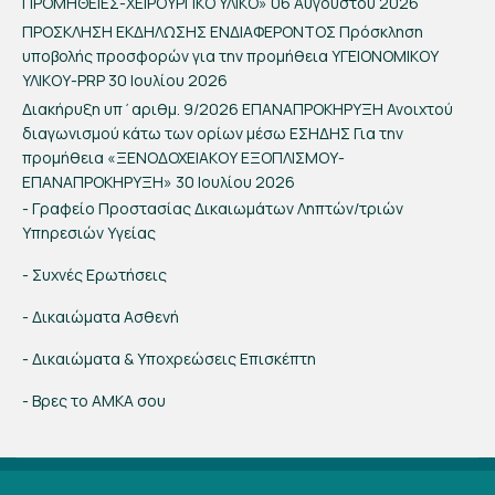
ΠΡΟΜΗΘΕΙΕΣ-ΧΕΙΡΟΥΡΓΙΚΟ ΥΛΙΚΟ»
06 Αυγούστου 2026
ΠΡΟΣΚΛΗΣΗ ΕΚΔΗΛΩΣΗΣ ΕΝΔΙΑΦΕΡΟΝΤΟΣ Πρόσκληση
υποβολής προσφορών για την προμήθεια ΥΓΕΙΟΝΟΜΙΚΟΥ
ΥΛΙΚΟΥ-PRP
30 Ιουλίου 2026
Διακήρυξη υπ΄αριθμ. 9/2026 ΕΠΑΝΑΠΡΟΚΗΡΥΞΗ Ανοιχτού
διαγωνισμού κάτω των ορίων μέσω ΕΣΗΔΗΣ Για την
προμήθεια «ΞΕΝΟΔΟΧΕΙΑΚΟΥ ΕΞΟΠΛΙΣΜΟΥ-
ΕΠΑΝΑΠΡΟΚΗΡΥΞΗ»
30 Ιουλίου 2026
- Γραφείο Προστασίας Δικαιωμάτων Ληπτών/τριών
Υπηρεσιών Υγείας
- Συχνές Ερωτήσεις
- Δικαιώματα Ασθενή
- Δικαιώματα & Υποχρεώσεις Επισκέπτη
- Βρες το ΑΜΚΑ σου