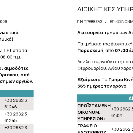
ΔΙΟΙΚΗΤΙΚΕΣ ΥΠΗ
2009
Γ Ν ΠΡΕΒΕΖΑΣ
ΕΠΙΚΟΙΝΩΝΙ
νωστικό,
Λειτουργία τμημάτων Δ
ημικό)
Τα τμήματα της Διοικητικ
Τ.Ε.Ι. από τα
Παρασκευή
, από
07:00 έ
08:00 π.μ.
Δεν λειτουργούν στις επίσ
αι αιμοδότες
Φεβρουαρίου, Αγίου Χαρα
ύριακου, από
Εξαίρεση:
Το
Τμήμα Κιν
πίσημων αργιών.
365 ημέρες τον χρόνο
.
Δ
+30 2682 3
ΠΡΟΪΣΤΑΜΕΝΗ
61246
+30 2682 
ΟΙΚΟΝΟΜ.
+30 2682 3
61321
ΥΠΗΡΕΣΙΩΝ:
61245
ΓΡΑΦΕΙΟ
+30 2682 3
+30 2682 
ΕΔΩΤΕΡΙΚΟΥ