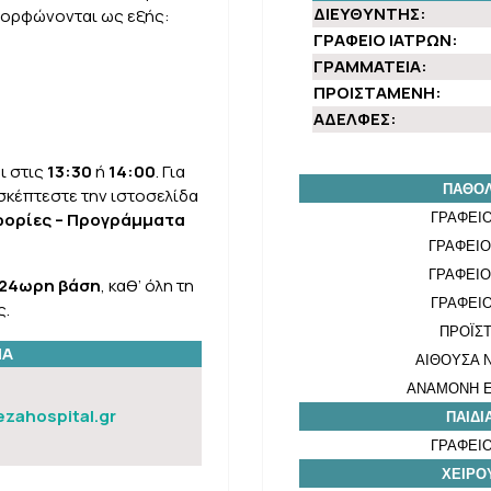
ΔΙΕΥΘΥΝΤΗΣ:
μορφώνονται ως εξής:
ΓΡΑΦΕΙΟ ΙΑΤΡΩΝ:
ΓΡΑΜΜΑΤΕΙΑ:
ΠΡΟΙΣΤΑΜΕΝΗ:
ΑΔΕΛΦΕΣ:
ι στις
13:30
ή
14:00
. Για
ΠΑΘΟΛ
σκέπτεστε την ιστοσελίδα
ορίες – Προγράμματα
ΓΡΑΦΕΙΟ
ΓΡΑΦΕΙΟ
ΓΡΑΦΕΙΟ
24ωρη βάση
, καθ’ όλη τη
ΓΡΑΦΕΙΟ
ς.
ΠΡΟΪΣ
ΙΑ
ΑΙΘΟΥΣΑ 
ΑΝΑΜΟΝΗ Ε
zahospital.gr
ΠΑΙΔΙ
ΓΡΑΦΕΙΟ
ΧΕΙΡΟ