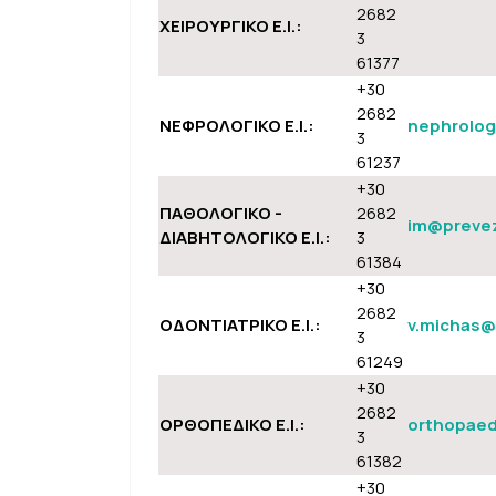
2682
ΧΕΙΡΟΥΡΓΙΚΟ Ε.Ι.:
3
61377
+30
2682
ΝΕΦΡΟΛΟΓΙΚΟ Ε.Ι.:
nephrolog
3
61237
+30
ΠΑΘΟΛΟΓΙΚΟ -
2682
im@prevez
ΔΙΑΒΗΤΟΛΟΓΙΚΟ Ε.Ι.:
3
61384
+30
2682
ΟΔΟΝΤΙΑΤΡΙΚΟ Ε.Ι.:
v.michas@
3
61249
+30
2682
ΟΡΘΟΠΕΔΙΚΟ Ε.Ι.:
orthopaed
3
61382
+30