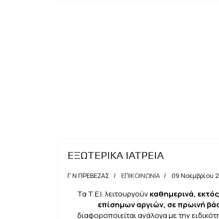
ΕΞΩΤΕΡΙΚΑ ΙΑΤΡΕΙΑ
Γ Ν ΠΡΕΒΕΖΑΣ
ΕΠΙΚΟΙΝΩΝΙΑ
09 Νοεμβρίου 
Τα Τ.Ε.Ι. λειτουργούν
καθημερινά, εκτό
επίσημων αργιών, σε πρωινή βά
διαφοροποιείται ανάλογα με την ειδικότ