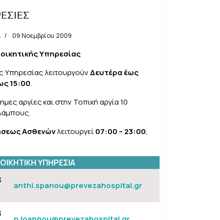
ΡΕΣΙΕΣ
Α
09 Νοεμβρίου 2009
ιοικητικής Υπηρεσίας
ής Υπηρεσίας λειτουργούν
Δευτέρα έως
ως 15:00
.
ημες αργίες και στην Τοπική αργία 10
λάμπους.
ήσεως Ασθενών
λειτουργεί
07:00 – 23:00
,
ΙΟΙΚΗΤΙΚΗ ΥΠΗΡΕΣΙΑ
3
anthi.spanou@prevezahospital.gr
3
p.ioannou@prevezahospital.gr