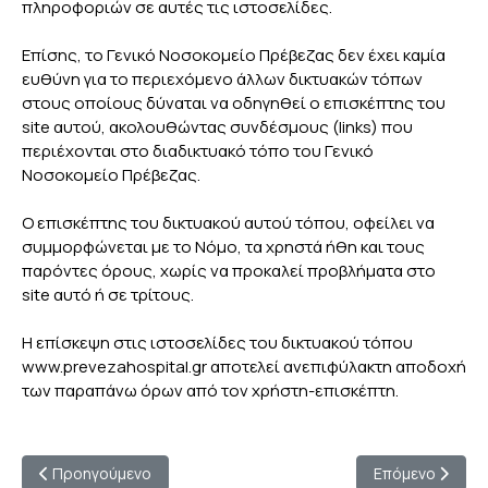
πληροφοριών σε αυτές τις ιστοσελίδες.
Επίσης, το Γενικό Νοσοκομείο Πρέβεζας δεν έχει καμία
ευθύνη για το περιεχόμενο άλλων δικτυακών τόπων
στους οποίους δύναται να οδηγηθεί ο επισκέπτης του
site αυτού, ακολουθώντας συνδέσμους (links) που
περιέχονται στο διαδικτυακό τόπο του Γενικό
Νοσοκομείο Πρέβεζας.
Ο επισκέπτης του δικτυακού αυτού τόπου, οφείλει να
συμμορφώνεται με το Νόμο, τα χρηστά ήθη και τους
παρόντες όρους, χωρίς να προκαλεί προβλήματα στο
site αυτό ή σε τρίτους.
Η επίσκεψη στις ιστοσελίδες του δικτυακού τόπου
www.prevezahospital.gr αποτελεί ανεπιφύλακτη αποδοχή
των παραπάνω όρων από τον χρήστη-επισκέπτη.
Προηγούμενο άρθρο: ΠΟΛΙΤΙΚΗ COOKIES
Επόμενο άρθρο:
Προηγούμενο
Επόμενο