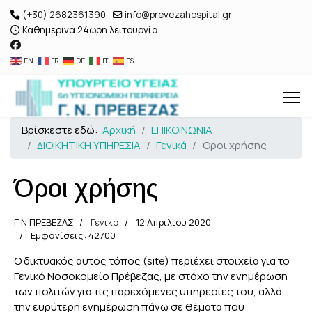
(+30) 2682361390
info@prevezahospital.gr
Καθημερινά 24ωρη λειτουργία
EN
FR
DE
IT
ES
Βρίσκεστε εδώ:
Αρχική
ΕΠΙΚΟΙΝΩΝΙΑ
ΔΙΟΙΚΗΤΙΚΗ ΥΠΗΡΕΣΙΑ
Γενικά
Όροι χρήσης
Όροι χρήσης
Γ Ν ΠΡΕΒΕΖΑΣ
Γενικά
12 Απριλίου 2020
Εμφανίσεις: 42700
Ο δικτυακός αυτός τόπος (site) περιέχει στοιχεία για το
Γενικό Νοσοκομείο Πρέβεζας, με στόχο την ενημέρωση
των πολιτών για τις παρεχόμενες υπηρεσίες του, αλλά
την ευρύτερη ενημέρωση πάνω σε θέματα που