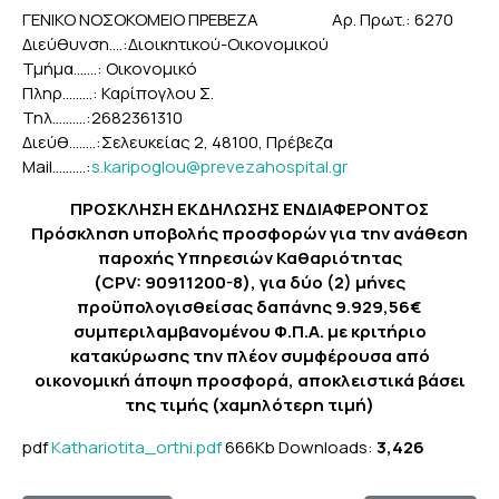
ΓΕΝΙΚΟ ΝΟΣΟΚΟΜΕΙΟ ΠΡΕΒΕΖΑ Αρ. Πρωτ.: 6270
Διεύθυνση....:Διοικητικού-Οικονομικού
Τμήμα…….: Οικονομικό
Πληρ……...: Καρίπογλου Σ.
Τηλ……….:2682361310
Διεύθ……..:Σελευκείας 2, 48100, Πρέβεζα
Mail……....:
s.karipoglou@prevezahospital.gr
ΠΡΟΣΚΛΗΣΗ ΕΚΔΗΛΩΣΗΣ ΕΝΔΙΑΦΕΡΟΝΤΟΣ
Πρόσκληση υποβολής προσφορών για την ανάθεση
παροχής Υπηρεσιών Καθαριότητας
(CPV: 90911200-8), για δύο (2) μήνες
προϋπολογισθείσας δαπάνης 9.929,56€
συμπεριλαμβανομένου Φ.Π.Α. με κριτήριο
κατακύρωσης την πλέον συμφέρουσα από
οικονομική άποψη προσφορά, αποκλειστικά βάσει
της τιμής (χαμηλότερη τιμή)
pdf
Kathariotita_orthi.pdf
666Kb
Downloads:
3,426