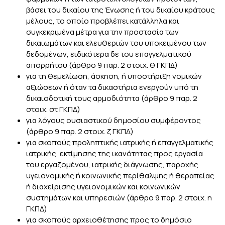
βάσει του δικαίου της Ένωσης ή του δικαίου κράτους
μέλους, το οποίο προβλέπει κατάλληλα και
συγκεκριμένα μέτρα για την προστασία των
δικαιωμάτων και ελευθεριών του υποκειμένου των
δεδομένων, ειδικότερα δε του επαγγελματικού
απορρήτου (άρθρο 9 παρ. 2 στοιχ. θ ΓΚΠΔ)
για τη θεμελίωση, άσκηση, ή υποστήριξη νομικών
αξιώσεων ή όταν τα δικαστήρια ενεργούν υπό τη
δικαιοδοτική τους αρμοδιότητα (άρθρο 9 παρ. 2
στοιχ. στ ΓΚΠΔ)
για λόγους ουσιαστικού δημοσίου συμφέροντος
(άρθρο 9 παρ. 2 στοιχ. ζ ΓΚΠΔ)
για σκοπούς προληπτικής ιατρικής ή επαγγελματικής
ιατρικής, εκτίμησης της ικανότητας προς εργασία
του εργαζομένου, ιατρικής διάγνωσης, παροχής
υγειονομικής ή κοινωνικής περίθαλψης ή θεραπείας
ή διαχείρισης υγειονομικών και κοινωνικών
συστημάτων και υπηρεσιών (άρθρο 9 παρ. 2 στοιχ. η
ΓΚΠΔ)
για σκοπούς αρχειοθέτησης προς το δημόσιο