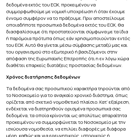
δεδομένα εκτός του ΕΟΧ, προκειμένου να
συμμορφωθούμε με νομική υποχρέωση ή όταν έχουμε
έννομο συμφέρον να το πράξουμε. Πριν αποστείλουμε
οποιαδήποτε προσωπικά δεδομένα εκτός του ΕΟΧ, θα
διασφαλίσουμε ότι προστατεύονται σύμφωνα με τα ίδια
ή παρόμοια πρότυπα όπως εάν χρησιμοποιούνταν εντός
του ΕΟΧ. Αυτό θα γίνεται μέσω σύμβασης μεταξύ μας και
του οργανισμού στο εξωτερικό ή βασιζόμενοι στην
απόφαση της Ευρωπαϊκής Επιτροπής ότι η εν λόγω χώρα
διαθέτει επαρκείς διατάξεις προστασίας δεδομένων.
Χρόνος διατήρησης δεδομένων
Τα δεδομένα σας προσωπικού χαρακτήρα τηρούνται από
το Νοσοκομείο για το αναγκαίο χρονικό διάστημα, όπως
ορίζεται από σχετικό νομοθετικό πλαίσιο. Κατ’ εξαίρεση,
ενδέχεται να διατηρηθούν ορισμένα προσωπικά σας
δεδομένα, τα οποία κρίνονται ως απολύτως απαραίτητα
προκειμένου να συμμορφώνεται το Νοσοκομείο με την
ισχύουσα νομοθεσία, να επιλύει διαφορές με διάφορα
μέρη, καθώς και για ερευνητικούς, ιστορικούς ή