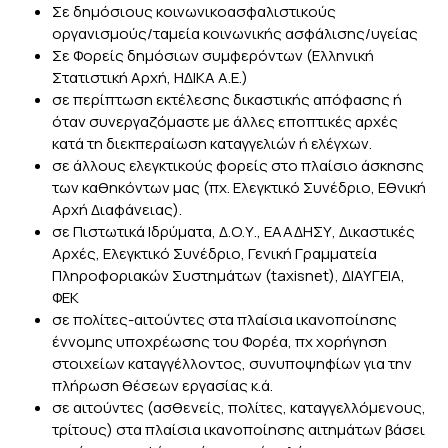
Σε δημόσιους κοινωνικοασφαλιστικούς
οργανισμούς/ταμεία κοινωνικής ασφάλισης/υγείας
Σε Φορείς δημόσιων συμφερόντων (Ελληνική
Στατιστική Αρχή, ΗΔΙΚΑ Α.Ε.)
σε περίπτωση εκτέλεσης δικαστικής απόφασης ή
όταν συνεργαζόμαστε με άλλες εποπτικές αρχές
κατά τη διεκπεραίωση καταγγελιών ή ελέγχων.
σε άλλους ελεγκτικούς φορείς στο πλαίσιο άσκησης
των καθηκόντων μας (πχ. Ελεγκτικό Συνέδριο, Εθνική
Αρχή Διαφάνειας).
σε Πιστωτικά Ιδρύματα, Δ.Ο.Υ., ΕΑΑΔΗΣΥ, Δικαστικές
Αρχές, Ελεγκτικό Συνέδριο, Γενική Γραμματεία
Πληροφοριακών Συστημάτων (taxisnet), ΔΙΑΥΓΕΙΑ,
ΦΕΚ
σε πολίτες-αιτούντες στα πλαίσια ικανοποίησης
έννομης υποχρέωσης του Φορέα, πχ χορήγηση
στοιχείων καταγγέλλοντος, συνυποψηφίων για την
πλήρωση θέσεων εργασίας κ.ά.
σε αιτούντες (ασθενείς, πολίτες, καταγγελλόμενους,
τρίτους) στα πλαίσια ικανοποίησης αιτημάτων βάσει