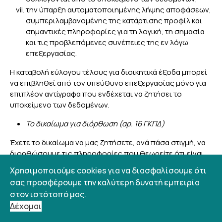
την ύπαρξη αυτοματοποιημένης λήψης αποφάσεων,
συμπεριλαμβανομένης της κατάρτισης προφίλ και
σημαντικές πληροφορίες για τη λογική, τη σημασία
και τις προβλεπόμενες συνέπειες της εν λόγω
επεξεργασίας.
Η καταβολή εύλογου τέλους για διοικητικά έξοδα μπορεί
να επιβληθεί από τον υπεύθυνο επεξεργασίας μόνο για
επιπλέον αντίγραφα που ενδέχεται να ζητήσει το
υποκείμενο των δεδομένων.
Το δικαίωμα για διόρθωση (αρ. 16 ΓΚΠΔ)
Έχετε το δικαίωμα να μας ζητήσετε, ανά πάσα στιγμή, να
διορθώσουμε τις πληροφορίες που θεωρείτε ότι είναι
ανακριβείς. Έχετε επίσης το δικαίωμα να ζητήσετε τη
Χρησιμοποιούμε cookies για να διασφαλίσουμε ότι
συμπλήρωση των πληροφοριών που θεωρείτε ελλιπείς.
σας προσφέρουμε την καλύτερη δυνατή εμπειρία
στον ιστότοπό μας.
Το δικαίωμα για διαγραφή (αρ. 17 ΓΚΠΔ)
Δέχομαι
Το δικαίωμα διαγραφής («δικαίωμα στη λήθη»)
είναι το