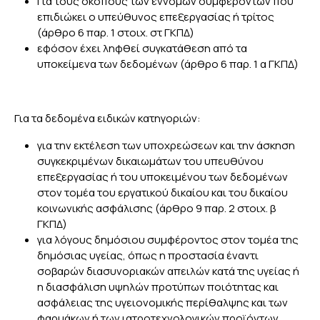
Για τους σκοπούς των έννομων συμφερόντων που
επιδιώκει ο υπεύθυνος επεξεργασίας ή τρίτος
(άρθρο 6 παρ. 1 στοιχ. στ ΓΚΠΔ)
εφόσον έχει ληφθεί συγκατάθεση από τα
υποκείμενα των δεδομένων (άρθρο 6 παρ. 1 α ΓΚΠΔ)
Για τα δεδομένα ειδικών κατηγοριών:
για την εκτέλεση των υποχρεώσεων και την άσκηση
συγκεκριμένων δικαιωμάτων του υπευθύνου
επεξεργασίας ή του υποκειμένου των δεδομένων
στον τομέα του εργατικού δικαίου και του δικαίου
κοινωνικής ασφάλισης (άρθρο 9 παρ. 2 στοιχ. β
ΓΚΠΔ)
για λόγους δημόσιου συμφέροντος στον τομέα της
δημόσιας υγείας, όπως η προστασία έναντι
σοβαρών διασυνοριακών απειλών κατά της υγείας ή
η διασφάλιση υψηλών προτύπων ποιότητας και
ασφάλειας της υγειονομικής περίθαλψης και των
φαρμάκων ή των ιατροτεχνολογικών προϊόντων,