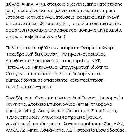
φύλλο, ΑΜΚΑ, ΑΦΜ, στοιχεία οικογενειακής κατάστασης
κλπ.), δεδομένα υγείας (κλινικά συμπτώματα, ιατρικό
ιστορικό, ιατρικές γνωματεύσεις, φαρμακευτική αγωγή,
απεικονιστικές εξετάσεις κλπ.), στοιχεία σχετικά με την
ασφάλιση (ασφαλιστικός φορέας, ασφαλιστική εταιρία,
μητρώο ασφαλισμένου κλπ.)
Πολίτες που υποβάλλουν αιτήματα: Ονοματεπώνυμο,
Ταχυδρομική διεύθυνση, Τηλεφωνικοί αριθμοί,
Διεύθυνση ηλεκτρονικού ταχυδρομείου, ΑΔΤ,
Πατρώνυμο, Μητρώνυμο, Επαγγελματική ιδιότητα,
Οικογενειακή κατάσταση, λοιπά δεδομένα που
εμπεριέχονται σε απαραίτητα, κατά περίπτωση,
συνοδευτικά έγγραφα
Εργαζόμενοι: Ονοματεπώνυμο, Διεύθυνση, Ημερομηνία
Γέννησης, Στοιχεία Επικοινωνίας (email, τηλέφωνο
επικοινωνίας), Οικογενειακή Κατάσταση, Εκπαίδευση,
Τίτλοι σπουδών, Ληξιαρχικές πράξεις [γάμων,
γεννήσεων], προϋπηρεσία, λογαριασμοί τραπέζης, ΑΦΜ,
ΑΜΚΑ, Αρ. Μητρ. Ασφάλισης, ΑΔΤ, στοιχεία μισθοδοσίας,