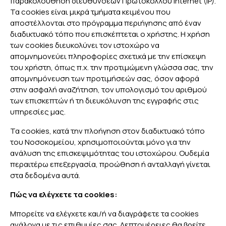
παρακολούθηση διευθύνσεων Πρωτοκόλλου Internet (IP).
Τα cookies είναι μικρά τμήματα κειμένου που
αποστέλλονται στο πρόγραμμα περιήγησης από έναν
διαδικτυακό τόπο που επισκέπτεται ο χρήστης. Η χρήση
των cookies διευκολύνει τον ιστοχώρο να
απομνημονεύει πληροφορίες σχετικά με την επίσκεψη
του χρήστη, όπως π.χ. την προτιμώμενη γλώσσα σας, την
απομνημόνευση των προτιμήσεών σας, όσον αφορά
στην ασφαλή αναζήτηση, τον υπολογισμό του αριθμού
των επισκεπτών ή τη διευκόλυνση της εγγραφής στις
υπηρεσίες μας.
Τα cookies, κατά την πλοήγηση στον διαδικτυακό τόπο
του Νοσοκομείου, χρησιμοποιούνται μόνο για την
ανάλυση της επισκεψιμότητας του ιστοχώρου. Ουδεμία
περαιτέρω επεξεργασία, προώθηση ή ανταλλαγή γίνεται
στα δεδομένα αυτά.
Πώς να ελέγχετε τα cookies:
Μπορείτε να ελέγχετε και/ή να διαγράφετε τα cookies
ανάλογα με τις επιθυμίες σας. Λεπτομέρειες θα βρείτε