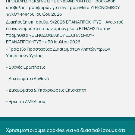
ΠΡΟΣΚΛΗΣΗ ΕΚΔΗΛΩΣΗΣ ΕΝΔΙΑΦΕΡΟΝΤΟΣ Πρόσκληση
υποβολής προσφορών για την προμήθεια ΥΓΕΙΟΝΟΜΙΚΟΥ
ΥΛΙΚΟΥ-PRP
30 Ιουλίου 2026
Διακήρυξη υπ΄αριθμ. 9/2026 ΕΠΑΝΑΠΡΟΚΗΡΥΞΗ Ανοιχτού
διαγωνισμού κάτω των ορίων μέσω ΕΣΗΔΗΣ Για την
προμήθεια «ΞΕΝΟΔΟΧΕΙΑΚΟΥ ΕΞΟΠΛΙΣΜΟΥ-
ΕΠΑΝΑΠΡΟΚΗΡΥΞΗ»
30 Ιουλίου 2026
- Γραφείο Προστασίας Δικαιωμάτων Ληπτών/τριών
Υπηρεσιών Υγείας
- Συχνές Ερωτήσεις
- Δικαιώματα Ασθενή
- Δικαιώματα & Υποχρεώσεις Επισκέπτη
- Βρες το ΑΜΚΑ σου
© 2018 Γ Ν ΠΡΕΒΕΖΑΣ | Web Design
Θ. Ανωγιάτης
|
Όροι χρήσης
Χρησιμοποιούμε cookies για να διασφαλίσουμε ότι