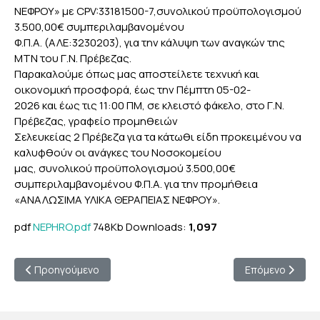
ΝΕΦΡΟΥ» με CPV:33181500-7,συνολικού προϋπολογισμού
3.500,00€ συμπεριλαμβανομένου
Φ.Π.Α. (ΑΛΕ:3230203), για την κάλυψη των αναγκών της
ΜΤΝ του Γ.Ν. Πρέβεζας.
Παρακαλούμε όπως μας αποστείλετε τεχνική και
οικονομική προσφορά, έως την Πέμπτη 05-02-
2026 και έως τις 11:00 ΠΜ, σε κλειστό φάκελο, στο Γ.Ν.
Πρέβεζας, γραφείο προμηθειών
Σελευκείας 2 Πρέβεζα για τα κάτωθι είδη προκειμένου να
καλυφθούν οι ανάγκες του Νοσοκομείου
μας, συνολικού προϋπολογισμού 3.500,00€
συμπεριλαμβανομένου Φ.Π.Α. για την προμήθεια
«ΑΝΑΛΩΣΙΜΑ ΥΛΙΚΑ ΘΕΡΑΠΕΙΑΣ ΝΕΦΡΟΥ».
pdf
NEPHRO.pdf
748Kb
Downloads:
1,097
Προηγούμενο άρθρο: Πρόσκληση ενδιαφέροντος για την προμ
Επόμενο άρθρο:
Προηγούμενο
Επόμενο