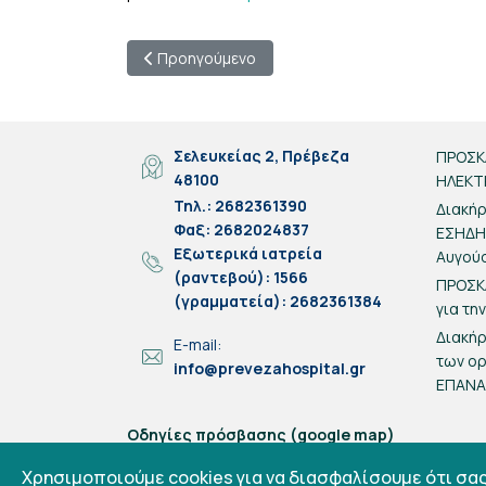
Προηγούμενο άρθρο: Απευθείας ανάθεση με τη
Προηγούμενο
Σελευκείας 2, Πρέβεζα
ΠΡΟΣΚ
48100
ΗΛΕΚΤ
Τηλ.: 2682361390
Διακήρ
Φαξ: 2682024837
ΕΣΗΔΗΣ
Eξωτερικά ιατρεία
Αυγού
(ραντεβού): 1566
ΠΡΟΣΚ
(γραμματεία): 2682361384
για τη
Διακή
E-mail:
των ο
info@prevezahospital.gr
ΕΠΑΝ
Οδηγίες πρόσβασης (google map)
Χρησιμοποιούμε cookies για να διασφαλίσουμε ότι σα