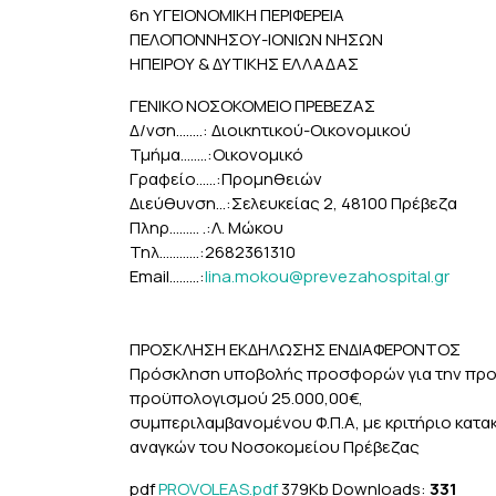
6η ΥΓΕΙΟΝΟΜΙΚΗ ΠΕΡΙΦΕΡΕΙΑ ΑΔΑ
ΠΕΛΟΠΟΝΝΗΣΟΥ-ΙΟΝΙΩΝ ΝΗΣΩΝ
ΗΠΕΙΡΟΥ & ΔΥΤΙΚΗΣ ΕΛΛΑΔΑΣ Πρέβ
ΓΕΝΙΚΟ ΝΟΣΟΚΟΜΕΙΟ ΠΡΕΒΕΖΑΣ Αρ
Δ/νση……..: Διοικητικού-Οικονομικού
Τμήμα……..:Οικονομικό
Γραφείο…...:Προμηθειών
Διεύθυνση...:Σελευκείας 2, 48100 Πρέβεζα
Πληρ……… .:Λ. Μώκου
Τηλ………...:2682361310
Email………:
lina.mokou@prevezahospital.gr
ΠΡΟΣΚΛΗΣΗ ΕΚΔΗΛΩΣΗΣ ΕΝΔΙΑΦΕΡΟΝΤΟΣ
Πρόσκληση υποβολής προσφορών για την προμ
προϋπολογισμού 25.000,00€,
συμπεριλαμβανομένου Φ.Π.Α, με κριτήριο κατ
αναγκών του Νοσοκομείου Πρέβεζας
pdf
PROVOLEAS.pdf
379Kb
Downloads:
331