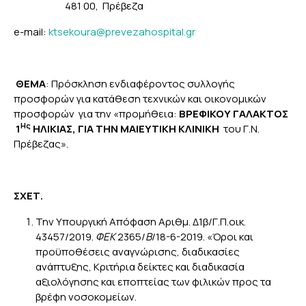
481 00, Πρέβεζα
e-mail:
ktsekoura@prevezahospital.gr
ΘΕΜΑ
: Πρόσκληση ενδιαφέροντος συλλογής
προσφορών για κατάθεση τεχνικών και οικονομικών
προσφορών για την «προμήθεια:
ΒΡΕΦΙΚΟΥ ΓΑΛΑΚΤΟΣ
Ης
1
ΗΛΙΚΙΑΣ, ΓΙΑ ΤΗΝ ΜΑΙΕΥΤΙΚΗ ΚΛΙΝΙΚΗ
του Γ.Ν.
Πρέβεζας».
ΣΧΕΤ.
Την Υπουργική Απόφαση Αριθμ. Δ1β/Γ.Π.οικ.
43457/2019.
ΦΕΚ
2365/
Β
/18-6-2019. «Όροι και
προϋποθέσεις αναγνώρισης, διαδικασίες
ανάπτυξης, Κριτήρια δείκτες και διαδικασία
αξιολόγησης και εποπτείας των φιλικών προς τα
βρέφη νοσοκομείων.