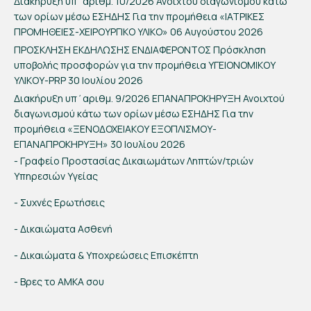
Διακήρυξη υπ΄αριθμ. 10/2026 Ανοιχτού διαγωνισμού κάτω
των ορίων μέσω ΕΣΗΔΗΣ Για την προμήθεια «ΙΑΤΡΙΚΕΣ
ΠΡΟΜΗΘΕΙΕΣ-ΧΕΙΡΟΥΡΓΙΚΟ ΥΛΙΚΟ»
06 Αυγούστου 2026
ΠΡΟΣΚΛΗΣΗ ΕΚΔΗΛΩΣΗΣ ΕΝΔΙΑΦΕΡΟΝΤΟΣ Πρόσκληση
υποβολής προσφορών για την προμήθεια ΥΓΕΙΟΝΟΜΙΚΟΥ
ΥΛΙΚΟΥ-PRP
30 Ιουλίου 2026
Διακήρυξη υπ΄αριθμ. 9/2026 ΕΠΑΝΑΠΡΟΚΗΡΥΞΗ Ανοιχτού
διαγωνισμού κάτω των ορίων μέσω ΕΣΗΔΗΣ Για την
προμήθεια «ΞΕΝΟΔΟΧΕΙΑΚΟΥ ΕΞΟΠΛΙΣΜΟΥ-
ΕΠΑΝΑΠΡΟΚΗΡΥΞΗ»
30 Ιουλίου 2026
- Γραφείο Προστασίας Δικαιωμάτων Ληπτών/τριών
Υπηρεσιών Υγείας
- Συχνές Ερωτήσεις
- Δικαιώματα Ασθενή
- Δικαιώματα & Υποχρεώσεις Επισκέπτη
- Βρες το ΑΜΚΑ σου