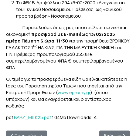
Το ΦΕΚ Β’ Αρ. φύλλου 294 /5-02-2020 «Αναγνώριση
του Γενικού Νοσοκομείου Πρέβεζας, ως «Φιλικού
προς τα βρέφη» Νοσοκομείου.
Παρακαλούμε όπως μας αποστείλετε τεχνική και
οικονομική
προσφορά με
E
-
mail
έως 13/02/2025
ημέρα Πέμπτη & ώρα 11:30
για την προμήθεια ΒΡΕΦΙΚΟΥ
Ης
ΓΑΛΑΚΤΟΣ 1
ΗΛΙΚΙΑΣ, ΓΙΑ ΤΗΝ ΜΑΙΕΥΤΙΚΗ ΚΛΙΝΙΚΗ του
Γ.Ν. Πρέβεζας προϋπολογισμού 355,81€
συμπεριλαμβανομένου ΦΠΑ € συμπεριλαμβανομένου
ΦΠΑ.
Οι τιμές για τα προσφερόμενα είδη θα είναι κατώτερες ή
ίσες του Παρατηρητηρίου Τιμών που τηρείται από την
Επιτροπή Προμηθειών (
www.epromy.gr
) (όπου
υπάρχουν) και θα αναγράφεται και ο αντίστοιχος
κωδικός:
pdf
BABY_MILK25.pdf
1.04Mb
Downloads:
4
Προηγούμενο άρθρο: Πρόσκληση ενδιαφέροντος για την προμ
Επόμενο άρθρο
Προηγούμενο
Επόμενο